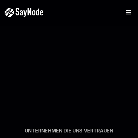
Über uns
Werde Teil von etwas Einzigartigem
Werde Teil von etwas Einzigartigem
UNTERNEHMEN DIE UNS VERTRAUEN